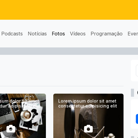
Podcasts
Notícias
Fotos
Vídeos
Programação
Eve
sum dolor sit amet
Lorem ipsum dolor sit amet
ur adipisicing elit
consectetur adipisicing elit