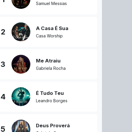
Samuel Messias
A Casa É Sua
2
Casa Worship
Me Atraiu
3
Gabriela Rocha
É Tudo Teu
4
Leandro Borges
Deus Proverá
5