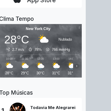
App Store
Clima Tempo
New York City
28°C
Nublado
2.7 m/s
78%
766
mmHg
10:00
11:00
12:00
13:00
14:00
15:00
16:00
›
28°C
29°C
30°C
31°C
31°C
31°C
32°C
Top Músicas
Todavia Me Alegrarei
1